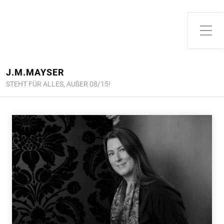
Toggle Side Menu
J.M.MAYSER
STEHT FÜR ALLES, AUßER 08/15!